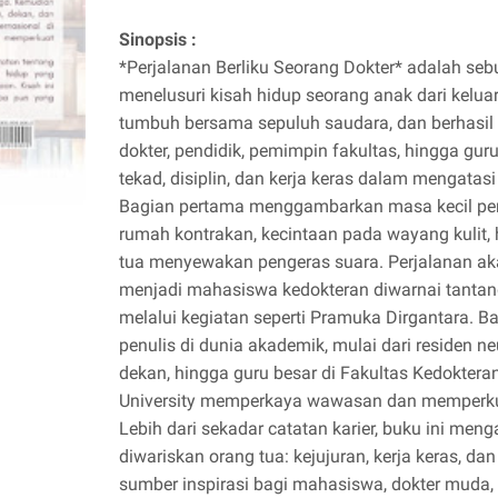
Sinopsis :
*Perjalanan Berliku Seorang Dokter* adalah sebu
menelusuri kisah hidup seorang anak dari kelua
tumbuh bersama sepuluh saudara, dan berhasil
dokter, pendidik, pemimpin fakultas, hingga gur
tekad, disiplin, dan kerja keras dalam mengatas
Bagian pertama menggambarkan masa kecil pen
rumah kontrakan, kecintaan pada wayang kuli
tua menyewakan pengeras suara. Perjalanan ak
menjadi mahasiswa kedokteran diwarnai tanta
melalui kegiatan seperti Pramuka Dirgantara. 
penulis di dunia akademik, mulai dari residen neu
dekan, hingga guru besar di Fakultas Kedokteran
University memperkaya wawasan dan memperkuat 
Lebih dari sekadar catatan karier, buku ini meng
diwariskan orang tua: kejujuran, kerja keras, da
sumber inspirasi bagi mahasiswa, dokter muda,