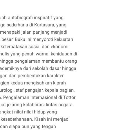
ah autobiografi inspiratif yang
rga sederhana di Kartasura, yang
 menapaki jalan panjang menjadi
u besar. Buku ini menyoroti kekuatan
i keterbatasan sosial dan ekonomi.
ulis yang penuh warna: kehidupan di
t, hingga pengalaman membantu orang
ademiknya dari sekolah dasar hingga
ngan dan pembentukan karakter
Bagian kedua mengisahkan kiprah
rologi, staf pengajar, kepala bagian,
. Pengalaman internasional di Tottori
jejaring kolaborasi lintas negara.
angkat nilai-nilai hidup yang
n kesederhanaan. Kisah ini menjadi
 dan siapa pun yang tengah