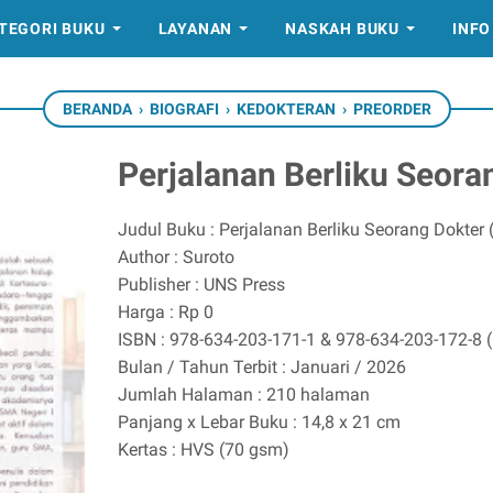
TEGORI BUKU
LAYANAN
NASKAH BUKU
INFO
BERANDA
›
BIOGRAFI
›
KEDOKTERAN
›
PREORDER
Perjalanan Berliku Seora
Judul Buku : Perjalanan Berliku Seorang Dokter 
Author : Suroto
Publisher : UNS Press
Harga : Rp 0
ISBN : 978-634-203-171-1 & 978-634-203-172-8 
Bulan / Tahun Terbit : Januari / 2026
Jumlah Halaman : 210 halaman
Panjang x Lebar Buku : 14,8 x 21 cm
Kertas : HVS (70 gsm)