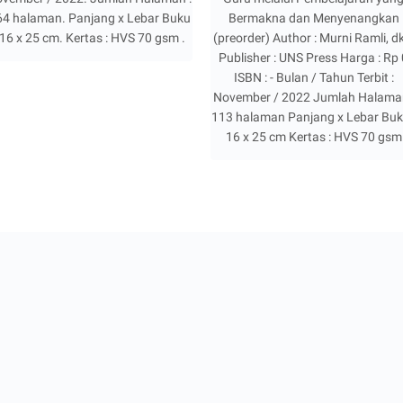
64 halaman. Panjang x Lebar Buku
Bermakna dan Menyenangkan
 16 x 25 cm. Kertas : HVS 70 gsm .
(preorder) Author : Murni Ramli, d
Publisher : UNS Press Harga : Rp
ISBN : - Bulan / Tahun Terbit :
November / 2022 Jumlah Halaman
113 halaman Panjang x Lebar Buk
16 x 25 cm Kertas : HVS 70 gsm