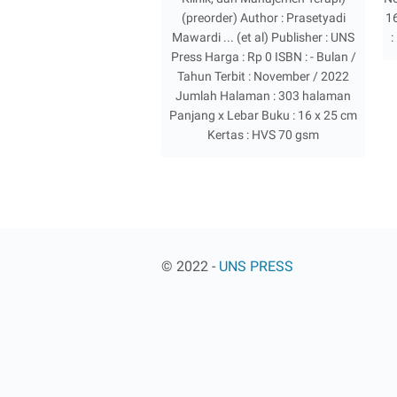
(preorder) Author : Prasetyadi
1
Mawardi ... (et al) Publisher : UNS
:
Press Harga : Rp 0 ISBN : - Bulan /
Tahun Terbit : November / 2022
Jumlah Halaman : 303 halaman
Panjang x Lebar Buku : 16 x 25 cm
Kertas : HVS 70 gsm
© 2022 -
UNS PRESS