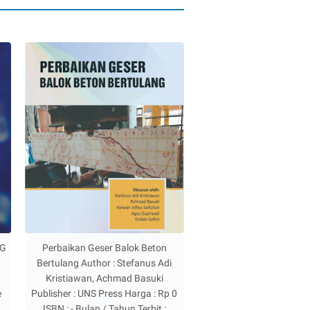
NG
Perbaikan Geser Balok Beton
Bertulang Author : Stefanus Adi
Kristiawan, Achmad Basuki
e
Publisher : UNS Press Harga : Rp 0
g
ISBN : - Bulan / Tahun Terbit :