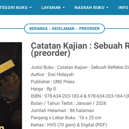
TEGORI BUKU
LAYANAN
NASKAH BUKU
INFO
BERANDA
›
KEISLAMAN
›
PREORDER
Catatan Kajian : Sebuah R
(preorder)
Judul Buku : Catatan Kajian : Sebuah Refleksi Dir
Author : Dwi Hidayah
Publisher : UNS Press
Harga : Rp 0
ISBN : 978-634-203-183-4 & 978-634-203-184-1
Bulan / Tahun Terbit : Januari / 2026
Jumlah Halaman : 86 halaman
Panjang x Lebar Buku : 16 x 25 cm
Kertas : HVS (70 gsm) & Digital (PDF)