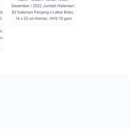
Desember / 2022 Jumlah Halaman :
kk.
82 halaman Panjang x Lebar Buku :
 0
16 x 25 cm Kertas : HVS 70 gsm
 :
u :