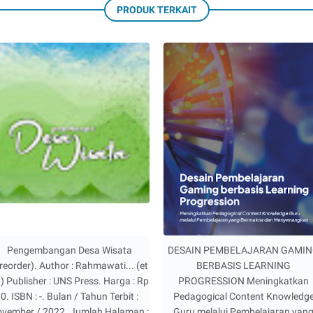
PRODUK TERKAIT
Pengembangan Desa Wisata
DESAIN PEMBELAJARAN GAMI
reorder). Author : Rahmawati... (et
BERBASIS LEARNING
.) Publisher : UNS Press. Harga : Rp
PROGRESSION Meningkatkan
0. ISBN : -. Bulan / Tahun Terbit :
Pedagogical Content Knowledg
vember / 2022. Jumlah Halaman :
Guru melalui Pembelajaran yan