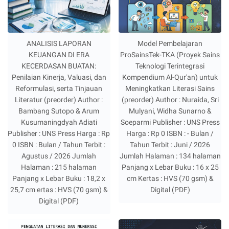
ANALISIS LAPORAN
Model Pembelajaran
KEUANGAN DI ERA
ProSainsTek-TKA (Proyek Sains
KECERDASAN BUATAN:
Teknologi Terintegrasi
Penilaian Kinerja, Valuasi, dan
Kompendium Al-Qur'an) untuk
Reformulasi, serta Tinjauan
Meningkatkan Literasi Sains
Literatur (preorder) Author :
(preorder) Author : Nuraida, Sri
Bambang Sutopo & Arum
Mulyani, Widha Sunarno &
Kusumaningdyah Adiati
Soeparmi Publisher : UNS Press
Publisher : UNS Press Harga : Rp
Harga : Rp 0 ISBN : - Bulan /
0 ISBN : Bulan / Tahun Terbit :
Tahun Terbit : Juni / 2026
Agustus / 2026 Jumlah
Jumlah Halaman : 134 halaman
Halaman : 215 halaman
Panjang x Lebar Buku : 16 x 25
Panjang x Lebar Buku : 18,2 x
cm Kertas : HVS (70 gsm) &
25,7 cm ertas : HVS (70 gsm) &
Digital (PDF)
Digital (PDF)