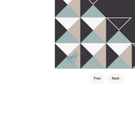
Prev
Next