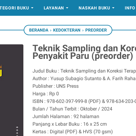
TEGORI BUKU
LAYANAN
NASKAH BUKU
INFO
BERANDA
›
KEDOKTERAN
›
PREORDER
Teknik Sampling dan Kor
Penyakit Paru (preorder)
Judul Buku : Teknik Sampling dan Koreksi Terap
Author : Yusup Subagio Sutanto & A. Farih Raha
Publisher : UNS Press
Harga : Rp 0
ISBN : 978-602-397-999-8 (PDF) & 978-634-203-
Bulan / Tahun Terbit : Oktober / 2024
Jumlah Halaman : 92 halaman
Panjang x Lebar Buku : 16 x 25 cm
Kertas : Digital (PDF) & HVS (70 gsm)