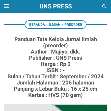
UNS PRESS
BERANDA
›
ILMIAH
›
PREORDER
Panduan Tata Kelola Jurnal Ilmiah
(preorder)
Author : Mujiyo, dkk.
Publisher : UNS Press
Harga : Rp 0
ISBN : -
Bulan / Tahun Terbit : September / 2024
Jumlah Halaman : 206 halaman
Panjang x Lebar Buku : 16 x 25 cm
Kertas : HVS (70 gsm)