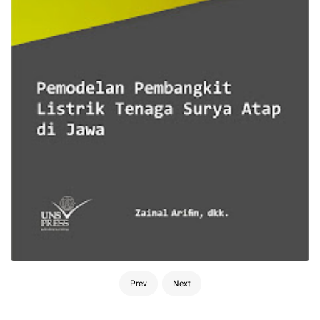
Prev
Next