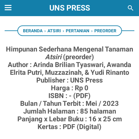
UNS PRESS
BERANDA
›
ATSIRI
›
PERTANIAN
›
PREORDER
Himpunan Sederhana Mengenal Tanaman
Atsiri
(preorder)
Author : Arinda Brilian Tyaswari, Awanda
Elrita Putri, Muzzazinah, & Yudi Rinanto
Publisher : UNS Press
Harga : Rp 0
ISBN : - (PDF)
Bulan / Tahun Terbit : Mei / 2023
Jumlah Halaman : 85 halaman
Panjang x Lebar Buku : 16 x 25 cm
Kertas : PDF (Digital)