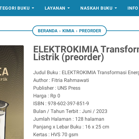
TEGORI BUKU
LAYANAN
NASKAH BUKU
INFO
BERANDA
›
KIMIA
›
PREORDER
ELEKTROKIMIA Transform
Listrik (preorder)
Judul Buku : ELEKTROKIMIA Transformasi Energi 
Author : Fitria Rahmawati
Publisher : UNS Press
Harga : Rp 0
ISBN : 978-602-397-851-9
Bulan / Tahun Terbit : Juni / 2023
Jumlah Halaman : 128 halaman
Panjang x Lebar Buku : 16 x 25 cm
Kertas : HVS 70 gsm