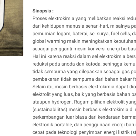
Sinopsis :
Proses elektrokimia yang melibatkan reaksi redu
dari kehidupan manusia sehari-hari, misalnya pa
pemurnian logam, baterai, sel surya, fuel cells, 
global warming makin meningkatkan kebutuhan m
sebagai pengganti mesin konversi energi berba
Hal ini karena reaksi dalam sel elektrokimia bersi
reduksi pada anoda dan katoda, sehingga kemung
tidak sempurna yang dilepaskan sebagai gas pol
pembakaran tidak sempurna dari bahan bakar fo
Selain itu, mesin berbasis elektrokimia dapat d
elektrolit yang luas, baik yang berbasis bahan ba
ataupun hydrogen. Ragam pilihan elektrolit ya
(sustainabilitas) mesin berbasis elektrokimia d
perkembangan luar biasa dari kendaraan bermesin 
elektronik portable, dan penggunaan energi ba
cepat pada teknologi penyimpan energi listrik (