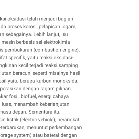
ksi-oksidasi telah menjadi bagian
da proses korosi, pelapisan logam,
dan sebagainya. Lebih lanjut, isu
esin berbasis sel elektrokimia
sis pembakaran (combustion engine).
fat spesifik, yaitu reaksi oksidasi-
kinan kecil terjadi reaksi samping
utan beracun, seperti misalnya hasil
sil yaitu berupa karbon monoksida.
ioperasikan dengan ragam pilihan
kar fosil, biofuel, energi cahaya
ng luas, menambah keberlanjutan
i masa depan. Sementara itu,
listrik (electric vehicle), perangkat
ru-terbarukan, menuntut perkembangan
storage system) atau baterai dengan