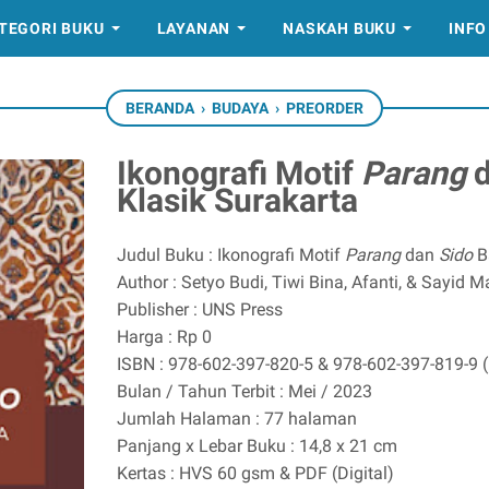
TEGORI BUKU
LAYANAN
NASKAH BUKU
INFO
BERANDA
›
BUDAYA
›
PREORDER
Ikonografi Motif
Parang
Klasik Surakarta
Judul Buku : Ikonografi Motif
Parang
dan
Sido
Ba
Author : Setyo Budi, Tiwi Bina, Afanti, & Sayid 
Publisher : UNS Press
Harga : Rp 0
ISBN : 978-602-397-820-5 & 978-602-397-819-9 
Bulan / Tahun Terbit : Mei / 2023
Jumlah Halaman : 77 halaman
Panjang x Lebar Buku : 14,8 x 21 cm
Kertas : HVS 60 gsm & PDF (Digital)