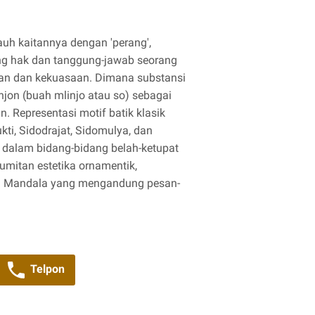
auh kaitannya dengan 'perang',
ng hak dan tanggung-jawab seorang
gan dan kekuasaan. Dimana substansi
njon (buah mlinjo atau so) sebagai
. Representasi motif batik klasik
ti, Sidodrajat, Sidomulya, dan
dalam bidang-bidang belah-ketupat
umitan estetika ornamentik,
tem Mandala yang mengandung pesan-
Telpon