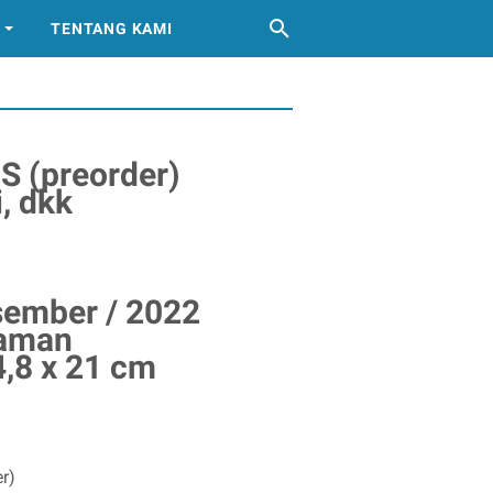
TENTANG KAMI
 (preorder)
i, dkk
esember / 2022
laman
4,8 x 21 cm
r)