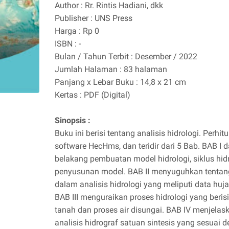
Author : Rr. Rintis Hadiani, dkk
Publisher : UNS Press
Harga : Rp 0
ISBN : -
Bulan / Tahun Terbit : Desember / 2022
Jumlah Halaman : 83 halaman
Panjang x Lebar Buku : 14,8 x 21 cm
Kertas : PDF (Digital)
Sinopsis :
Buku ini berisi tentang analisis hidrologi. Per
software HecHms, dan teridir dari 5 Bab. BAB I d
belakang pembuatan model hidrologi, siklus hid
penyusunan model. BAB II menyuguhkan tentan
dalam analisis hidrologi yang meliputi data huja
BAB III menguraikan proses hidrologi yang beris
tanah dan proses air disungai. BAB IV menjela
analisis hidrograf satuan sintesis yang sesuai 