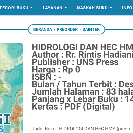
TEGORI BUKU
LAYANAN
NASKAH BUKU
INFO
BERANDA
›
PREORDER
›
SAINTEK
HIDROLOGI DAN HEC HMS
Author : Rr. Rintis Hadian
Publisher : UNS Press
Harga : Rp 0
ISBN : -
Bulan / Tahun Terbit : D
Jumlah Halaman : 83 ha
Panjang x Lebar Buku : 1
Kertas : PDF (Digital)
Judul Buku : HIDROLOGI DAN HEC HMS (preorde