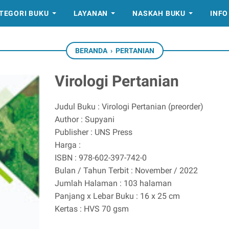
TEGORI BUKU
LAYANAN
NASKAH BUKU
INFO
BERANDA
›
PERTANIAN
Virologi Pertanian
Judul Buku : Virologi Pertanian (preorder)
Author : Supyani
Publisher : UNS Press
Harga :
ISBN : 978-602-397-742-0
Bulan / Tahun Terbit : November / 2022
Jumlah Halaman : 103 halaman
Panjang x Lebar Buku : 16 x 25 cm
Kertas : HVS 70 gsm