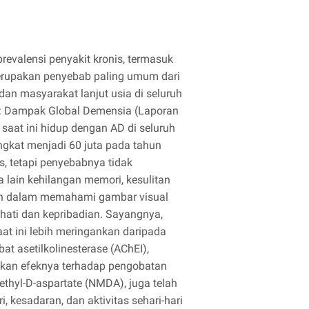
revalensi penyakit kronis, termasuk
merupakan penyebab paling umum dari
an masyarakat lanjut usia di seluruh
5: Dampak Global Demensia (Laporan
g saat ini hidup dengan AD di seluruh
ngkat menjadi 60 juta pada tahun
s, tetapi penyebabnya tidak
a lain kehilangan memori, kesulitan
lah dalam memahami gambar visual
hati dan kepribadian. Sayangnya,
at ini lebih meringankan daripada
 asetilkolinesterase (AChEI),
ikan efeknya terhadap pengobatan
thyl-D-aspartate (NMDA), juga telah
 kesadaran, dan aktivitas sehari-hari