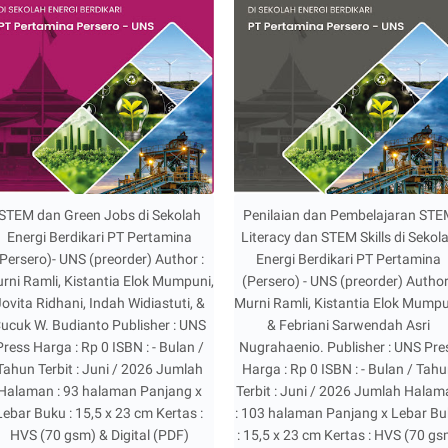
STEM dan Green Jobs di Sekolah
Penilaian dan Pembelajaran ST
Energi Berdikari PT Pertamina
Literacy dan STEM Skills di Sekol
(Persero)- UNS (preorder) Author :
Energi Berdikari PT Pertamina
rni Ramli, Kistantia Elok Mumpuni,
(Persero) - UNS (preorder) Author
ovita Ridhani, Indah Widiastuti, &
Murni Ramli, Kistantia Elok Mumpu
ucuk W. Budianto Publisher : UNS
& Febriani Sarwendah Asri
Press Harga : Rp 0 ISBN : - Bulan /
Nugrahaenio. Publisher : UNS Pre
Tahun Terbit : Juni / 2026 Jumlah
Harga : Rp 0 ISBN : - Bulan / Tah
Halaman : 93 halaman Panjang x
Terbit : Juni / 2026 Jumlah Hala
Lebar Buku : 15,5 x 23 cm Kertas :
: 103 halaman Panjang x Lebar B
HVS (70 gsm) & Digital (PDF)
: 15,5 x 23 cm Kertas : HVS (70 g