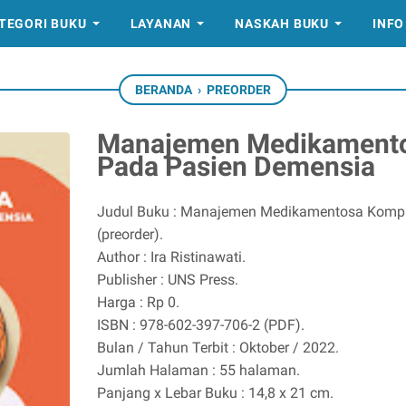
TEGORI BUKU
LAYANAN
NASKAH BUKU
INFO
BERANDA
›
PREORDER
Manajemen Medikamento
Pada Pasien Demensia
Judul Buku : Manajemen Medikamentosa Kompr
(preorder).
Author : Ira Ristinawati.
Publisher : UNS Press.
Harga : Rp 0.
ISBN : 978-602-397-706-2 (PDF).
Bulan / Tahun Terbit : Oktober / 2022.
Jumlah Halaman : 55 halaman.
Panjang x Lebar Buku : 14,8 x 21 cm.