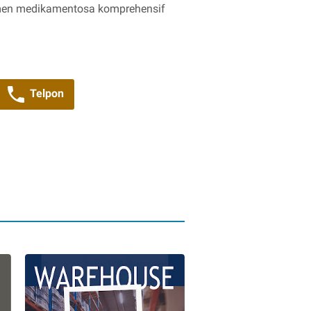
emen medikamentosa komprehensif
Telpon