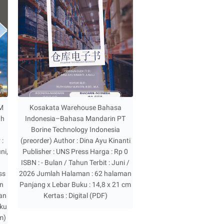
EM
Kosakata Warehouse Bahasa
ah
Indonesia–Bahasa Mandarin PT
Borine Technology Indonesia
 :
(preorder) Author : Dina Ayu Kinanti
ni,
Publisher : UNS Press Harga : Rp 0
ISBN : - Bulan / Tahun Terbit : Juni /
ss
2026 Jumlah Halaman : 62 halaman
un
Panjang x Lebar Buku : 14,8 x 21 cm
man
Kertas : Digital (PDF)
uku
sm)