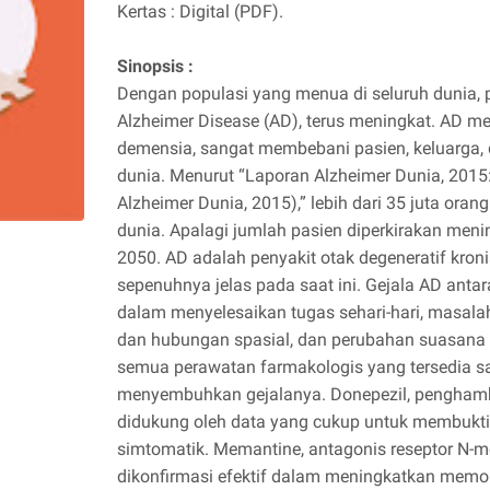
Kertas : Digital (PDF).
Sinopsis :
Dengan populasi yang menua di seluruh dunia, p
Alzheimer Disease (AD), terus meningkat. AD 
demensia, sangat membebani pasien, keluarga, d
dunia. Menurut “Laporan Alzheimer Dunia, 201
Alzheimer Dunia, 2015),” lebih dari 35 juta oran
dunia. Apalagi jumlah pasien diperkirakan meni
2050. AD adalah penyakit otak degeneratif kroni
sepenuhnya jelas pada saat ini. Gejala AD antar
dalam menyelesaikan tugas sehari-hari, masa
dan hubungan spasial, dan perubahan suasana 
semua perawatan farmakologis yang tersedia sa
menyembuhkan gejalanya. Donepezil, penghambat
didukung oleh data yang cukup untuk membukt
simtomatik. Memantine, antagonis reseptor N-me
dikonfirmasi efektif dalam meningkatkan memori,