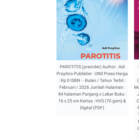
PAROTITIS (preorder) Author : Adi
Prayitno Publisher : UNS Press Harga
: Rp 0 ISBN : - Bulan / Tahun Terbit :
Februari / 2026 Jumlah Halaman :
Mu
84 halaman Panjang x Lebar Buku :
J
16 x 25 cm Kertas : HVS (70 gsm) &
C
Digital (PDF)