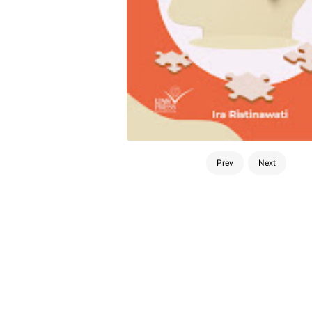
Prev
Next